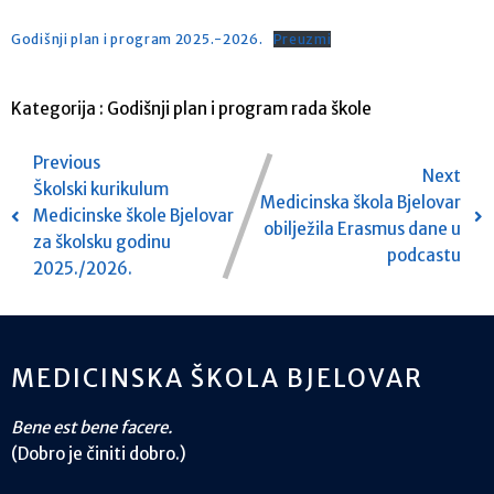
Godišnji plan i program 2025.-2026.
Preuzmi
Kategorija :
Godišnji plan i program rada škole
Previous
Next
Školski kurikulum
Medicinska škola Bjelovar
Medicinske škole Bjelovar
obilježila Erasmus dane u
za školsku godinu
podcastu
2025./2026.
MEDICINSKA ŠKOLA BJELOVAR
Bene est bene facere.
(Dobro je činiti dobro.)