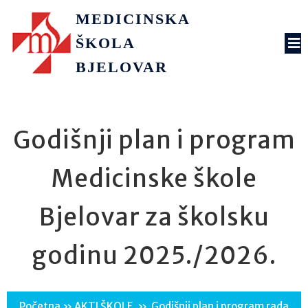
MEDICINSKA
ŠKOLA
BJELOVAR
Godišnji plan i program
Medicinske škole
Bjelovar za školsku
godinu 2025./2026.
Početna
»
AKTI ŠKOLE
»
Godišnji plan i program rada