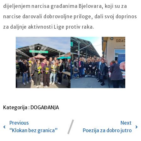
dijeljenjem narcisa građanima Bjelovara, koji su za
narcise darovali dobrovoljne priloge, dali svoj doprinos
za daljnje aktivnosti Lige protiv raka.
Kategorija :
DOGAĐANJA
Previous
Next
“Klokan bez granica”
Poezija za dobro jutro