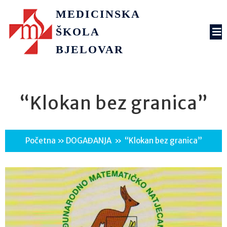
MEDICINSKA
ŠKOLA
BJELOVAR
“Klokan bez granica”
Početna
»
DOGAĐANJA
»
“Klokan bez granica”