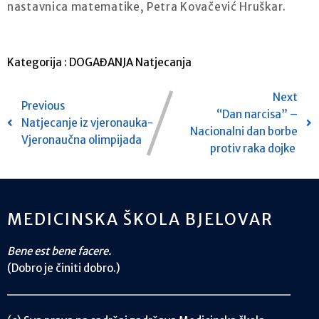
nastavnica matematike, Petra Kovačević Hruškar.
Kategorija :
DOGAĐANJA
Natjecanja
Next
Previous
“Dan narcisa” –
Natjecanje iz vjeronauka-
Nacionalni dan borbe
Vjeronaučna olimpijada
protiv raka dojke
MEDICINSKA ŠKOLA BJELOVAR
Bene est bene facere.
(Dobro je činiti dobro.)