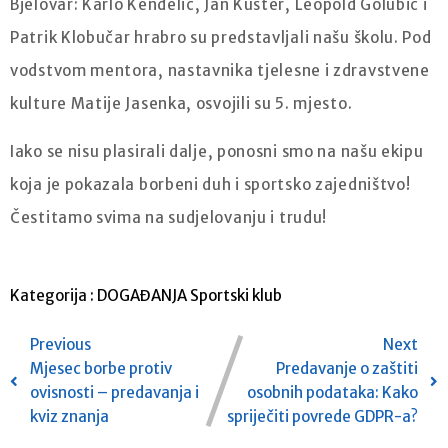
Bjelovar: Karlo Kenđelić, Jan Kušter, Leopold Golubić i
Patrik Klobučar hrabro su predstavljali našu školu. Pod
vodstvom mentora, nastavnika tjelesne i zdravstvene
kulture Matije Jasenka, osvojili su 5. mjesto.
Iako se nisu plasirali dalje, ponosni smo na našu ekipu
koja je pokazala borbeni duh i sportsko zajedništvo!
Čestitamo svima na sudjelovanju i trudu!
Kategorija :
DOGAĐANJA
Sportski klub
Previous
Next
Mjesec borbe protiv
Predavanje o zaštiti
ovisnosti – predavanja i
osobnih podataka: Kako
kviz znanja
spriječiti povrede GDPR-a?