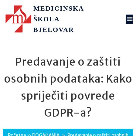
MEDICINSKA
ŠKOLA
BJELOVAR
Predavanje o zaštiti
osobnih podataka: Kako
spriječiti povrede
GDPR-a?
Početna
»
DOGAĐANJA
»
Predavanje o zaštiti osobnih