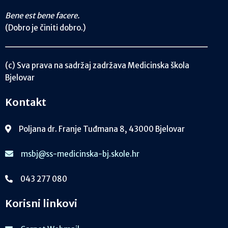
Bene est bene facere.
(Dobro je činiti dobro.)
(c) Sva prava na sadržaj zadržava Medicinska škola
Bjelovar
Kontakt
Poljana dr. Franje Tuđmana 8, 43000 Bjelovar
msbj@ss-medicinska-bj.skole.hr
043 277 080
Korisni linkovi