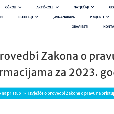
O ŠKOLI
AKTI ŠKOLE
NATJEČAJI
GD
ISI
RODITELJI
JAVNA NABAVA
PROJEKTI
OBAVIJESTI
KONT
provedbi Zakona o prav
rmacijama za 2023. g
 na pristup
»
Izvješće o provedbi Zakona o pravu na prist