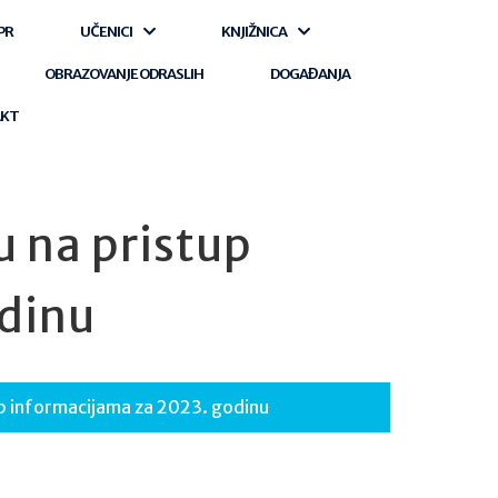
PR
UČENICI
KNJIŽNICA
OBRAZOVANJE ODRASLIH
DOGAĐANJA
AKT
u na pristup
odinu
up informacijama za 2023. godinu