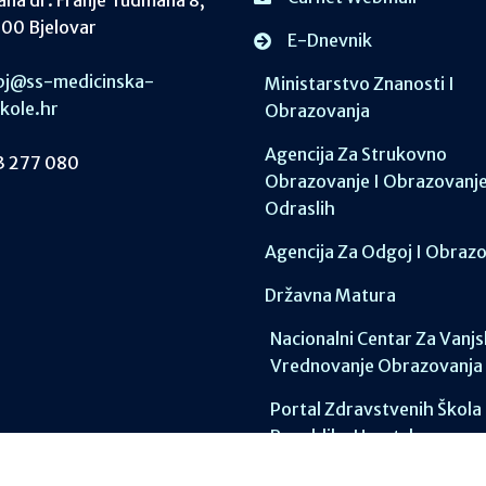
00 Bjelovar
E-Dnevnik
j@ss-medicinska-
Ministarstvo Znanosti I
skole.hr
Obrazovanja
Agencija Za Strukovno
 277 080
Obrazovanje I Obrazovanj
Odraslih
Agencija Za Odgoj I Obraz
Državna Matura
Nacionalni Centar Za Vanj
Vrednovanje Obrazovanja
Portal Zdravstvenih Škola
Republike Hrvatske
Postani Student!