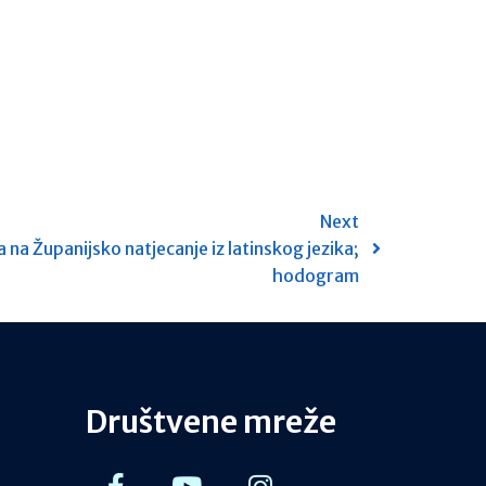
Next
 na Županijsko natjecanje iz latinskog jezika;
hodogram
Društvene mreže