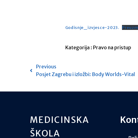
Godisnje_izvjesce-2023.
Preuzm
Kategorija :
Pravo na pristup
Previous
Posjet Zagrebu i izložbi: Body Worlds-Vital
MEDICINSKA
Kon
ŠKOLA
Polj