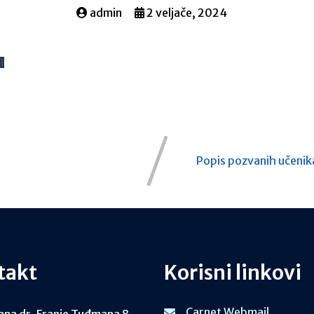
admin
2 veljače, 2024
i
Popis pozvanih učenika
takt
Korisni linkovi
Carnet Webmail
ana dr. Franje Tuđmana 8,