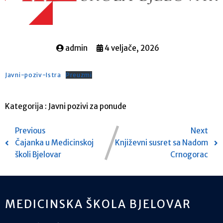
admin
4 veljače, 2026
Javni-poziv-Istra
Preuzmi
Kategorija :
Javni pozivi za ponude
Previous
Next
Čajanka u Medicinskoj
Književni susret sa Nadom
školi Bjelovar
Crnogorac
MEDICINSKA ŠKOLA BJELOVAR