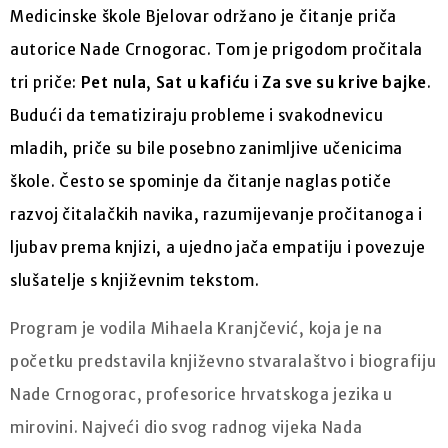
Medicinske škole Bjelovar održano je čitanje priča
autorice Nade Crnogorac. Tom je prigodom pročitala
tri priče:
Pet nula
,
Sat u kafiću
i
Za sve su krive bajke
.
Budući da tematiziraju probleme i svakodnevicu
mladih, priče su bile posebno zanimljive učenicima
škole. Često se spominje da čitanje naglas potiče
razvoj čitalačkih navika, razumijevanje pročitanoga i
ljubav prema knjizi, a ujedno jača empatiju i povezuje
slušatelje s književnim tekstom.
Program je vodila Mihaela Kranjčević, koja je na
početku predstavila književno stvaralaštvo i biografiju
Nade Crnogorac, profesorice hrvatskoga jezika u
mirovini. Najveći dio svog radnog vijeka Nada