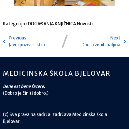
Kategorija :
DOGAĐANJA
KNJIŽNICA
Novosti
Previous
Next
Javni poziv – Istra
Dan crvenih haljina
MEDICINSKA ŠKOLA BJELOVAR
Bene est bene facere.
(Dobro je činiti dobro.)
(c) Sva prava na sadržaj zadržava Medicinska škola
Bjelovar