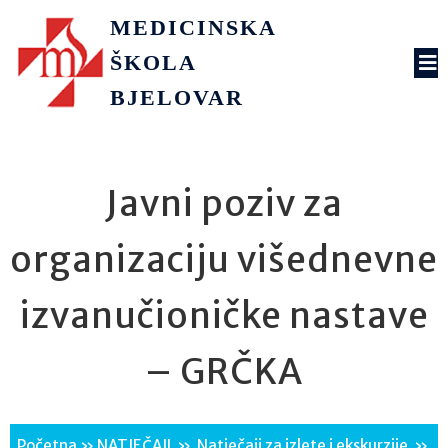
MEDICINSKA
ŠKOLA
BJELOVAR
Javni poziv za
organizaciju višednevne
izvanučioničke nastave
– GRČKA
Početna
»
NATJEČAJI
»
Natječaji za izlete i ekskurzije
»