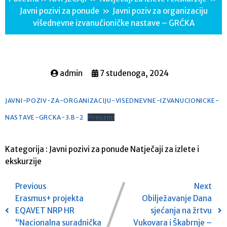
Javni pozivi za ponude
»
Javni poziv za organizaciju
višednevne izvanučioničke nastave – GRČKA
admin
7 studenoga, 2024
JAVNI-POZIV-ZA-ORGANIZACIJU-VISEDNEVNE-IZVANUCIONICKE-
NASTAVE-GRCKA-3.B-2
Preuzmi
Kategorija :
Javni pozivi za ponude
Natječaji za izlete i
ekskurzije
Previous
Next
Erasmus+ projekta
Obilježavanje Dana
EQAVET NRP HR
sjećanja na žrtvu
“Nacionalna suradnička
Vukovara i Škabrnje –