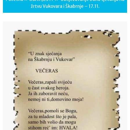
žrtvu Vukovara i Škabrnje – 17.11.