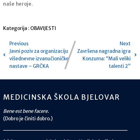
naše heroje.
Kategorija :
OBAVIJESTI
Previous
Next
Javni poziv za organizaciju
Završena nagradna igra
višednevne izvanučioničke
Konzuma: “Mali veliki
nastave – GRČKA
talenti 2”
MEDICINSKA ŠKOLA BJELOVAR
Bene est bene facere.
(Dobro je činiti dobro.)