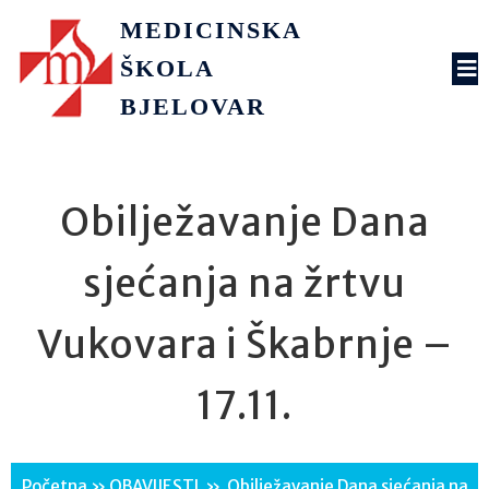
MEDICINSKA
ŠKOLA
BJELOVAR
Obilježavanje Dana
sjećanja na žrtvu
Vukovara i Škabrnje –
17.11.
Početna
»
OBAVIJESTI
»
Obilježavanje Dana sjećanja na