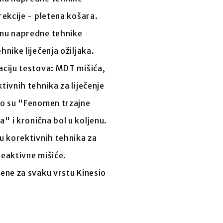
rekcije - pletena košara.
enu napredne tehnike
hnike liječenja ožiljaka.
aciju testova: MDT mišića,
tivnih tehnika za liječenje
to su "Fenomen trzajne
" i kronična bol u koljenu.
đu korektivnih tehnika za
reaktivne mišiće.
jene za svaku vrstu Kinesio