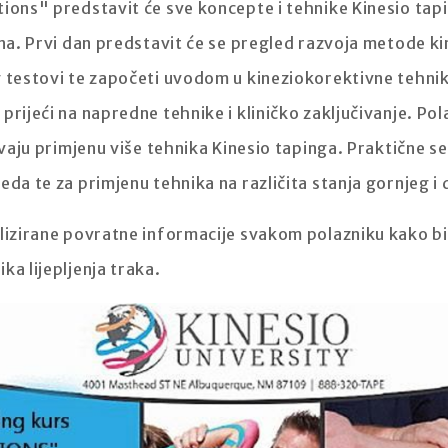
ions" predstavit će sve koncepte i tehnike Kinesio tapi
ana. Prvi dan predstavit će se pregled razvoja metode ki
g testovi te započeti uvodom u kineziokorektivne tehni
rijeći na napredne tehnike i kliničko zaključivanje. Pol
evaju primjenu više tehnika Kinesio tapinga. Praktične se
da te za primjenu tehnika na različita stanja gornjeg i d
alizirane povratne informacije svakom polazniku kako bi
ka lijepljenja traka.