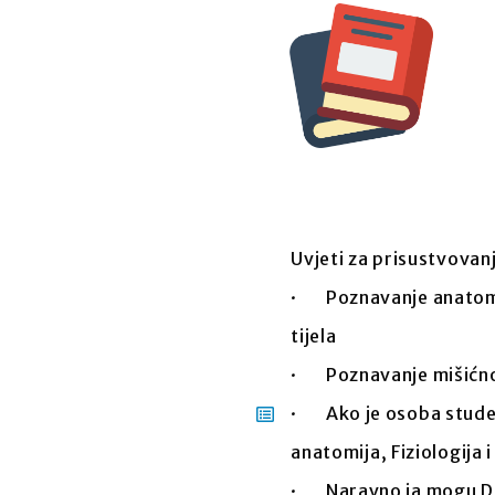
Uvjeti za prisustvovan
· Poznavanje anatomije
tijela
· Poznavanje mišićn
· Ako je osoba student
anatomija, Fiziologija i
· Naravno ja mogu Da