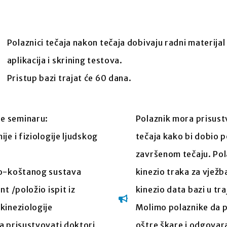
Polaznici tečaja nakon tečaja dobivaju radni materijal u
aplikacija i skrining testova.
Pristup bazi trajat će 60 dana.
je seminaru:
Polaznik mora prisustv
 i fiziologije ljudskog
tečaja kako bi dobio 
završenom tečaju. Pola
o-koštanog sustava
kinezio traka za vježba
 /položio ispit iz
kinezio data bazi u tr
 kineziologije
Molimo polaznike da 
 prisustvovati doktori,
oštre škare i odgovar