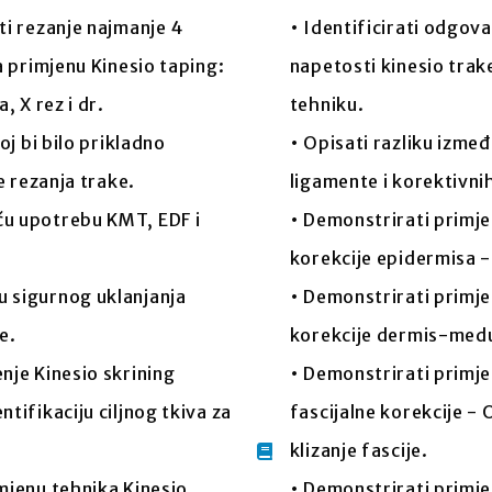
ti rezanje najmanje 4
• Identificirati odgova
za primjenu Kinesio taping:
napetosti kinesio trak
, X rez i dr.
tehniku.
joj bi bilo prikladno
• Opisati razliku izme
ne rezanja trake.
ligamente i korektivnih
ću upotrebu KMT, EDF i
• Demonstrirati primj
korekcije epidermisa -
 sigurnog uklanjanja
• Demonstrirati primj
e.
korekcije dermis-med
nje Kinesio skrining
• Demonstrirati primj
ntifikaciju ciljnog tkiva za
fascijalne korekcije -
klizanje fascije.
imjenu tehnika Kinesio
• Demonstrirati primj