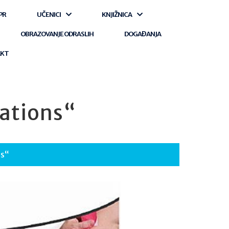
PR
UČENICI
KNJIŽNICA
OBRAZOVANJE ODRASLIH
DOGAĐANJA
AKT
ations“
ns“