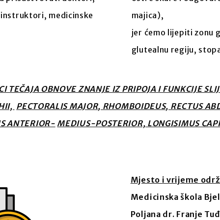
 instruktori, medicinske
majica),
jer ćemo lijepiti zonu 
glutealnu regiju, stop
I TEČAJA OBNOVE ZNANJE IZ PRIPOJA I FUNKCIJE SLI
HII,
PECTORALIS MAJOR, RHOMBOIDEUS, RECTUS ABD
US ANTERIOR-
MEDIUS-POSTERIOR, LONGISIMUS CAPIT
Mjesto i vrijeme održ
Medicinska škola Bje
Poljana dr. Franje Tu