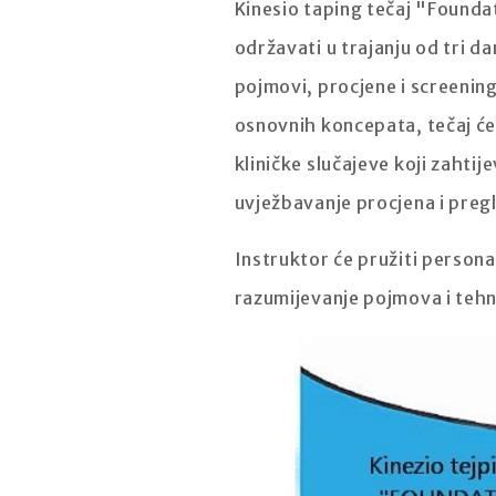
Kinesio taping tečaj "Foundat
održavati u trajanju od tri d
pojmovi, procjene i screenin
osnovnih koncepata, tečaj će p
kliničke slučajeve koji zahtij
uvježbavanje procjena i pregle
Instruktor će pružiti person
razumijevanje pojmova i tehni