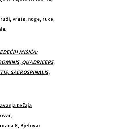
grudi, vrata, noge, ruke,
ala.
JEDEĆIH MIŠIĆA:
OMINIS, QUADRICEPS,
IS, SACROSPINALIS,
avanja tečaja
lovar,
đmana 8, Bjelovar