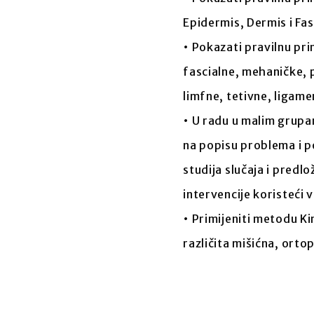
Epidermis, Dermis i Fas
• Pokazati pravilnu pr
fascialne, mehaničke, 
limfne, tetivne, ligame
• U radu u malim grupam
na popisu problema i po
studija slučaja i predl
intervencije koristeći 
• Primijeniti metodu K
različita mišićna, orto