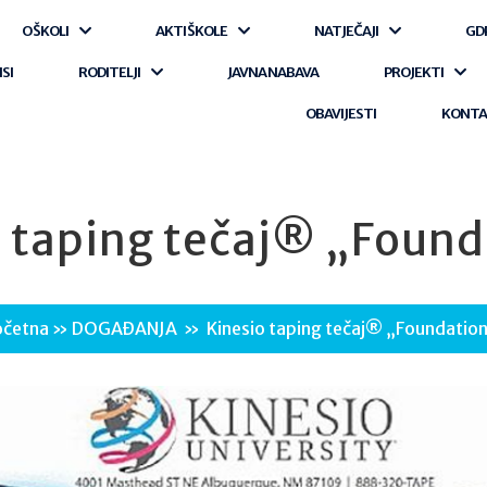
O ŠKOLI
AKTI ŠKOLE
NATJEČAJI
GD
ISI
RODITELJI
JAVNA NABAVA
PROJEKTI
OBAVIJESTI
KONT
o taping tečaj® „Found
očetna
»
DOGAĐANJA
»
Kinesio taping tečaj® „Foundatio