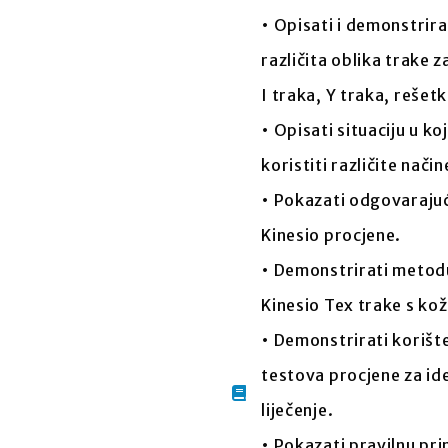
• Opisati i demonstrira
različita oblika trake 
I traka, Y traka, rešetka
• Opisati situaciju u ko
koristiti različite nači
• Pokazati odgovaraju
Kinesio procjene.
• Demonstrirati metodu
Kinesio Tex trake s kož
• Demonstrirati korište
testova procjene za ide
liječenje.
• Pokazati pravilnu pr