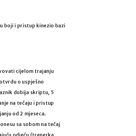
 boji i pristup kinezio bazi
ovati cijelom trajanju
potvrdu o uspješno
znik dobija skriptu, 5
nje na tečaju i pristup
ajanju od 2 mjeseca.
ponesu sa sobom na tečaj
ajuću odjeću (trenerka,