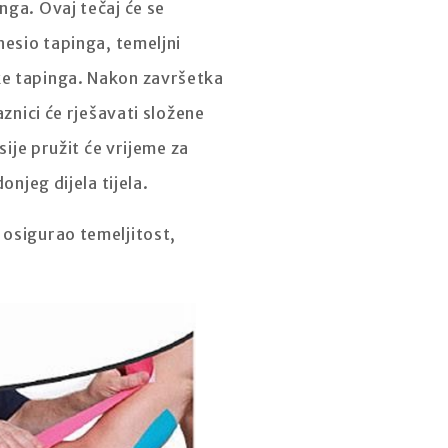
nga. Ovaj tečaj će se
nesio tapinga, temeljni
ke tapinga. Nakon završetka
aznici će rješavati složene
sije pružit će vrijeme za
onjeg dijela tijela.
 osigurao temeljitost,