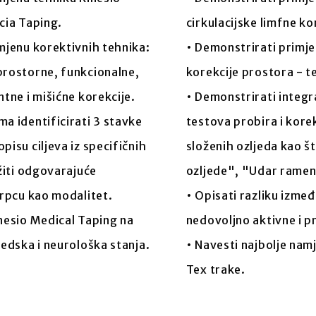
cia Taping.
cirkulacijske limfne ko
imjenu korektivnih tehnika:
• Demonstrirati primj
prostorne, funkcionalne,
korekcije prostora - te
ntne i mišićne korekcije.
• Demonstrirati integr
a identificirati 3 stavke
testova probira i korek
pisu ciljeva iz specifičnih
složenih ozljeda kao š
ožiti odgovarajuće
ozljede", "Udar ramena
vrpcu kao modalitet.
• Opisati razliku izme
inesio Medical Taping na
nedovoljno aktivne i p
pedska i neurološka stanja.
• Navesti najbolje nam
Tex trake.