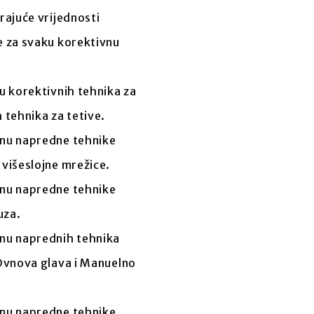
rajuće vrijednosti
e za svaku korektivnu
đu korektivnih tehnika za
 tehnika za tetive.
enu napredne tehnike
 višeslojne mrežice.
enu napredne tehnike
uza.
enu naprednih tehnika
 Ovnova glava i Manuelno
enu napredne tehnike