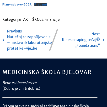
Plan-nabave-2025.
Preuzmi
Kategorija :
AKTI ŠKOLE
Financije
Previous
Next
Natječaj za zapošljavanje
Kinesio taping tečaj®
– nastavnik laboratorijske
„Foundations“
protetike -vježbe
MEDICINSKA ŠKOLA BJELOVAR
Bene est bene facere.
(Dobro je činiti dobro.)
(c) Sva prava na sadržaj zadržava Medicinska škola