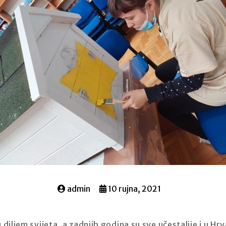
admin
10 rujna, 2021
diljem svijeta, a zadnjih godina su sve učestalije i u Hrv