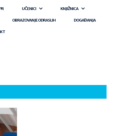
PR
UČENICI
KNJIŽNICA
OBRAZOVANJE ODRASLIH
DOGAĐANJA
AKT