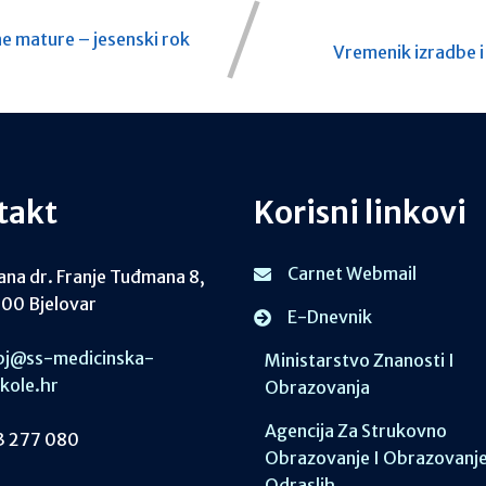
e mature – jesenski rok
Vremenik izradbe i
takt
Korisni linkovi
Carnet Webmail
ana dr. Franje Tuđmana 8,
00 Bjelovar
E-Dnevnik
j@ss-medicinska-
Ministarstvo Znanosti I
skole.hr
Obrazovanja
Agencija Za Strukovno
 277 080
Obrazovanje I Obrazovanj
Odraslih