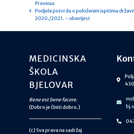
Previous
Podjela potvrda o položenim ispitima državn
2020./2021. – obavijest
MEDICINSKA
Kon
ŠKOLA
Polj
BJELOVAR
430
msb
Bene est bene facere.
bj.
(Dobro je činiti dobro.)
043
(c) Sva prava na sadržaj