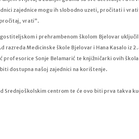
adnici zajednice mogu ih slobodno uzeti, pročitati i vrati
pročitaj, vrati”.
-ugostiteljskom i prehrambenom školom Bjelovar uključil
1.d razreda Medicinske škole Bjelovar i Hana Kasalo iz 2.
profesorice Sonje Belamarić te knjižničarki ovih škola,
biti dostupna našoj zajednici na korištenje.
red Srednjoškolskim centrom te će ovo biti prva takva k