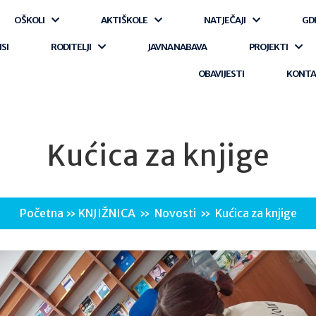
O ŠKOLI
AKTI ŠKOLE
NATJEČAJI
GD
ISI
RODITELJI
JAVNA NABAVA
PROJEKTI
OBAVIJESTI
KONT
Kućica za knjige
Početna
»
KNJIŽNICA
»
Novosti
»
Kućica za knjige