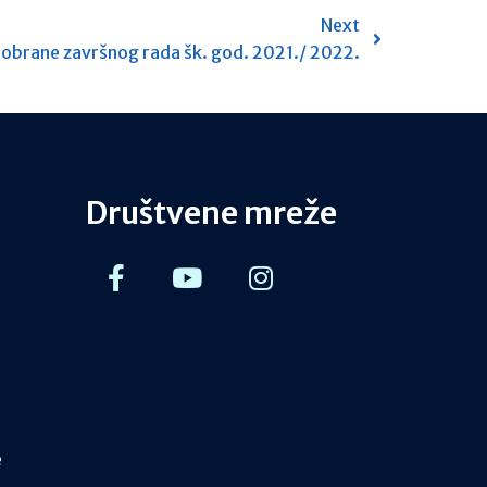
Next
 obrane završnog rada šk. god. 2021./ 2022.
Društvene mreže
e