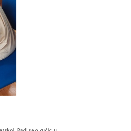
atskoj. Radi se o kućici u