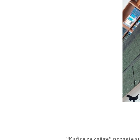
“Kućice za knjige” poznate su 