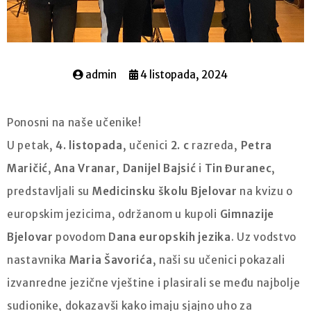
admin
4 listopada, 2024
Ponosni na naše učenike!
U petak,
4. listopada
, učenici
2. c
razreda,
Petra
Maričić
,
Ana Vranar
,
Danijel Bajsić
i
Tin Đuranec
,
predstavljali su
Medicinsku školu Bjelovar
na kvizu o
europskim jezicima, održanom u kupoli
Gimnazije
Bjelovar
povodom
Dana europskih jezika
. Uz vodstvo
nastavnika
Maria Šavorića
, naši su učenici pokazali
izvanredne jezične vještine i plasirali se među najbolje
sudionike, dokazavši kako imaju sjajno uho za