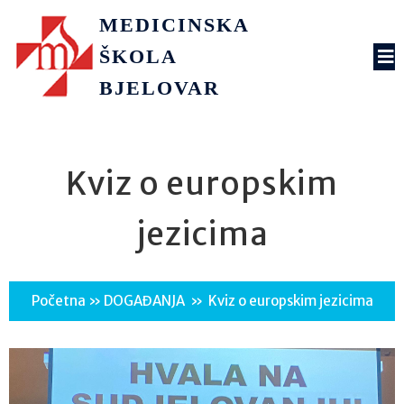
MEDICINSKA
ŠKOLA
BJELOVAR
Kviz o europskim
jezicima
Početna
»
DOGAĐANJA
»
Kviz o europskim jezicima