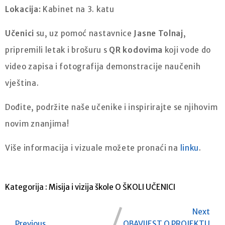
Lokacija:
Kabinet na 3. katu
Učenici
su, uz pomoć nastavnice
Jasne Tolnaj
,
pripremili letak i brošuru s
QR kodovima
koji vode do
video zapisa i fotografija demonstracije naučenih
vještina.
Dođite, podržite naše učenike i inspirirajte se njihovim
novim znanjima!
Više informacija i vizuale možete pronaći na
linku
.
Kategorija :
Misija i vizija škole
O ŠKOLI
UČENICI
Next
Previous
OBAVIJEST O PROJEKTU