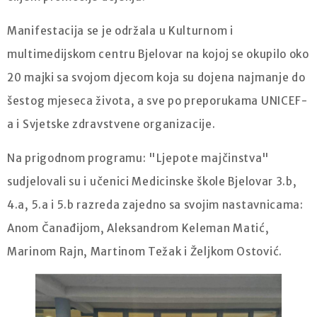
Manifestacija se je održala u Kulturnom i
multimedijskom centru Bjelovar na kojoj se okupilo oko
20 majki sa svojom djecom koja su dojena najmanje do
šestog mjeseca života, a sve po preporukama UNICEF-
a i Svjetske zdravstvene organizacije.
Na prigodnom programu: "Ljepote majčinstva"
sudjelovali su i učenici Medicinske škole Bjelovar 3.b,
4.a, 5.a i 5.b razreda zajedno sa svojim nastavnicama:
Anom Čanađijom, Aleksandrom Keleman Matić,
Marinom Rajn, Martinom Težak i Željkom Ostović.