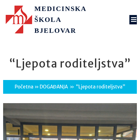
MEDICINSKA
ŠKOLA
BJELOVAR
“Ljepota roditeljstva”
Početna
»
DOGAĐANJA
»
“Ljepota roditeljstva”