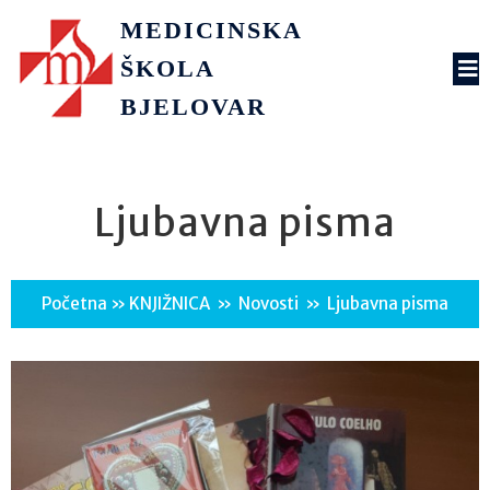
MEDICINSKA
ŠKOLA
BJELOVAR
Ljubavna pisma
Početna
»
KNJIŽNICA
»
Novosti
»
Ljubavna pisma