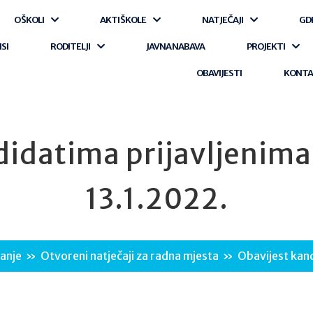
O ŠKOLI
AKTI ŠKOLE
NATJEČAJI
GD
ISI
RODITELJI
JAVNA NABAVA
PROJEKTI
OBAVIJESTI
KONT
didatima prijavljenima 
13.1.2022.
vanje
»
Otvoreni natječaji za radna mjesta
»
Obavijest kand