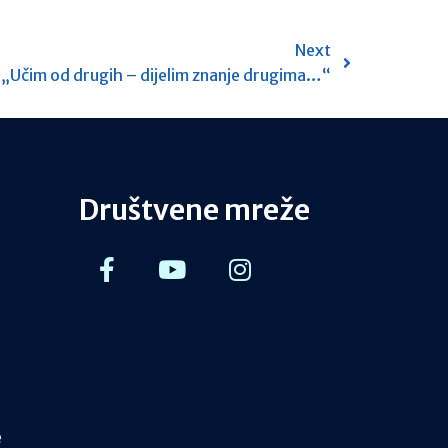
Next
 „Učim od drugih – dijelim znanje drugima…“
Društvene mreže
e