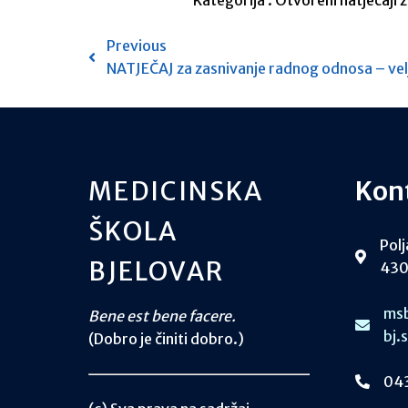
Kategorija :
Otvoreni natječaji 
Previous
NATJEČAJ za zasnivanje radnog odnosa – ve
MEDICINSKA
Kon
ŠKOLA
Polj
BJELOVAR
430
msb
Bene est bene facere.
bj.
(Dobro je činiti dobro.)
043