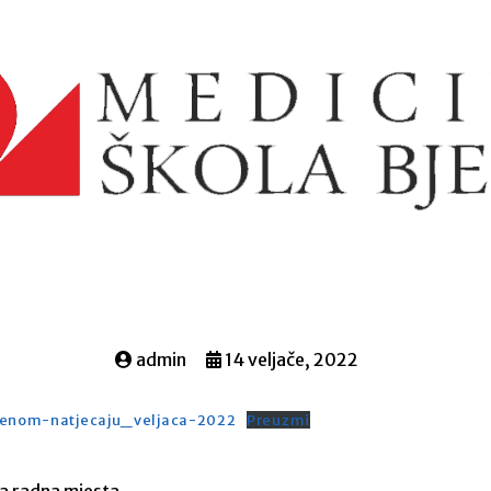
admin
14 veljače, 2022
denom-natjecaju_veljaca-2022
Preuzmi