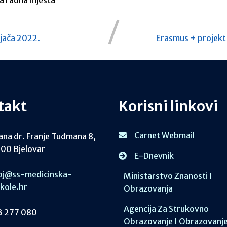
za radna mjesta
ljača 2022.
Erasmus + projekt
takt
Korisni linkovi
Carnet Webmail
ana dr. Franje Tuđmana 8,
00 Bjelovar
E-Dnevnik
j@ss-medicinska-
Ministarstvo Znanosti I
skole.hr
Obrazovanja
Agencija Za Strukovno
 277 080
Obrazovanje I Obrazovanj