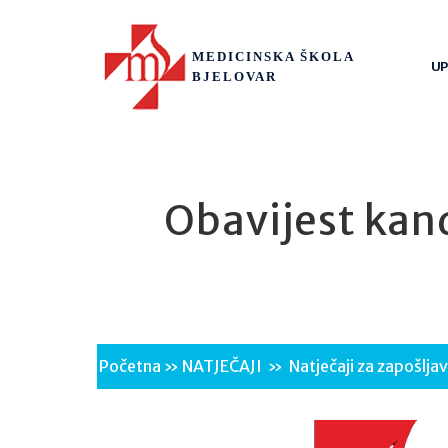
MEDICINSKA ŠKOLA
UP
BJELOVAR
Obavijest kan
Početna
»
NATJEČAJI
»
Natječaji za zapošlja