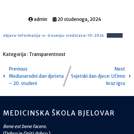
admin
20 studenoga, 2024
objava-informacija-o-trosenju-sredstava-10-2024
Preuzmi
Kategorija :
Transparentnost
Previous
Next
Međunarodni dan djeteta
Svjetski dan djece: Učimo
– 20. studeni
kroz igru
MEDICINSKA ŠKOLA BJELOVAR
Bene est bene facere.
(Dobro je činiti dobro.)