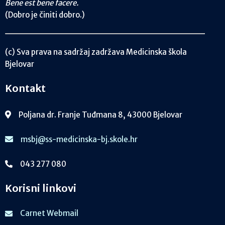
Bene est bene facere.
(Dobro je činiti dobro.)
(c) Sva prava na sadržaj zadržava Medicinska škola
Bjelovar
Kontakt
Poljana dr. Franje Tuđmana 8, 43000 Bjelovar
msbj@ss-medicinska-bj.skole.hr
043 277 080
Korisni linkovi
Carnet Webmail