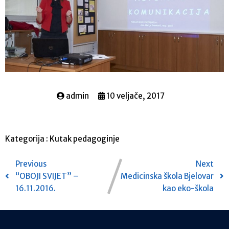
admin
10 veljače, 2017
Kategorija :
Kutak pedagoginje
Previous
Next
“OBOJI SVIJET” –
Medicinska škola Bjelovar
16.11.2016.
kao eko-škola