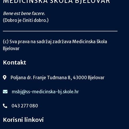
MEDICINSKA ŠKOLA BJELOVAR
Bene est bene facere.
(Dobro je činiti dobro.)
(c) Sva prava na sadržaj zadržava Medicinska škola
Bjelovar
Kontakt
Poljana dr. Franje Tuđmana 8, 43000 Bjelovar
msbj@ss-medicinska-bj.skole.hr
043 277 080
Korisni linkovi