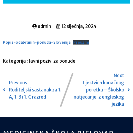
admin
12 siječnja, 2024
Popis-odabranih-ponuda-Slovenija
Preuzmi
Kategorija :
Javni pozivi za ponude
Next
Previous
Ljestvica konačnog
Roditeljski sastanak za 1.
poretka – Školsko
A, 1. B i 1. C razred
natjecanje iz engleskog
jezika