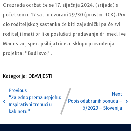
C razreda održat će se 17. siječnja 2024. (srijeda) s
početkom u 17 sati u dvorani 29/30 (prostor RCK). Prvi
dio roditeljskog sastanka će biti zajednički pa će svi
roditelji imati prilike poslušati predavanje dr. med. Ive
Manestar, spec. psihijatrice. u sklopu provođenja
projekta: "Budi svoj".
Kategorija :
OBAVIJESTI
Previous
Next
“Zajedno prema uspjehu:
Popis odabranih ponuda –
Inspirativni trenuci u
6/2023 – Slovenija
kabinetu”