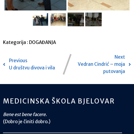
Kategorija :
DOGAĐANJA
Next
Previous
Vedran Cindrić – moja
U društvu divova i vila
putovanja
MEDICINSKA ŠKOLA BJELOVAR
Bene est bene facere.
(Dobro je činiti dobro.)