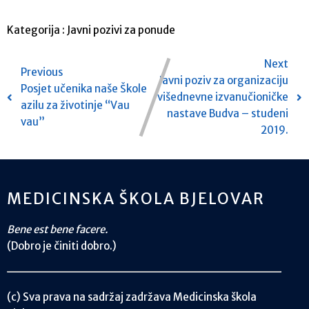
Kategorija :
Javni pozivi za ponude
Next
Previous
Javni poziv za organizaciju
Posjet učenika naše Škole
višednevne izvanučioničke
azilu za životinje “Vau
nastave Budva – studeni
vau”
2019.
MEDICINSKA ŠKOLA BJELOVAR
Bene est bene facere.
(Dobro je činiti dobro.)
(c) Sva prava na sadržaj zadržava Medicinska škola