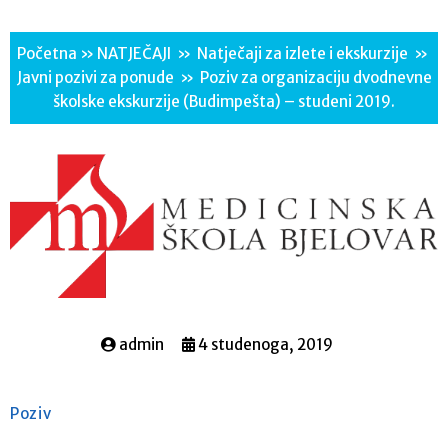
Početna
»
NATJEČAJI
»
Natječaji za izlete i ekskurzije
»
Javni pozivi za ponude
»
Poziv za organizaciju dvodnevne
školske ekskurzije (Budimpešta) – studeni 2019.
admin
4 studenoga, 2019
Poziv