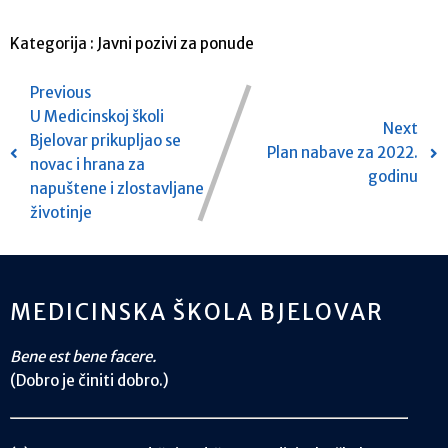
Kategorija :
Javni pozivi za ponude
Previous
U Medicinskoj školi
Next
Bjelovar prikupljao se
Plan nabave za 2022.
novac i hrana za
godinu
napuštene i zlostavljane
životinje
MEDICINSKA ŠKOLA BJELOVAR
Bene est bene facere.
(Dobro je činiti dobro.)