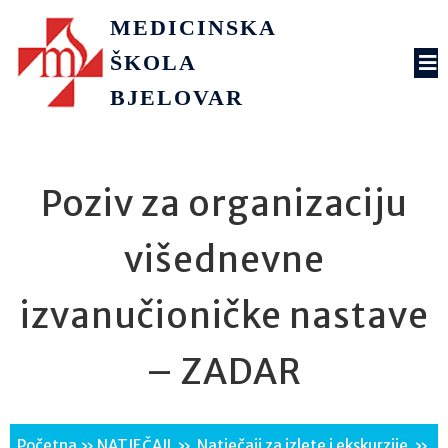
MEDICINSKA
ŠKOLA
BJELOVAR
Poziv za organizaciju
višednevne
izvanučioničke nastave
– ZADAR
Početna
»
NATJEČAJI
»
Natječaji za izlete i ekskurzije
»