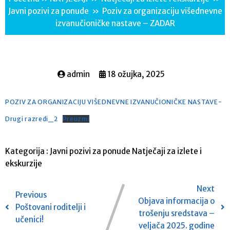
Javni pozivi za ponude
»
Poziv za organizaciju višednevne
izvanučioničke nastave – ZADAR
admin
18 ožujka, 2025
POZIV ZA ORGANIZACIJU VIŠEDNEVNE IZVANUČIONIČKE NASTAVE-
Drugi razredi_2
Preuzmi
Kategorija :
Javni pozivi za ponude
Natječaji za izlete i
ekskurzije
Next
Previous
Objava informacija o
Poštovani roditelji i
trošenju sredstava –
učenici!
veljača 2025. godine