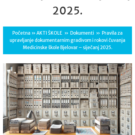
2025.
Početna
»
AKTI ŠKOLE
»
Dokumenti
»
Pravila za
upravljanje dokumentarnim gradivom i rokovi čuvanja
Medicinske škole Bjelovar – siječanj 2025.