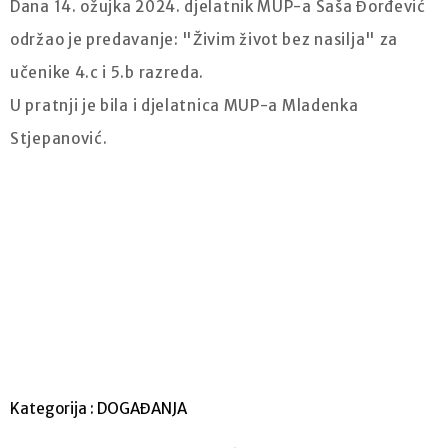
Dana 14. ožujka 2024. djelatnik MUP-a Saša Đorđević
održao je predavanje: "Živim život bez nasilja" za
učenike 4.c i 5.b razreda.
U pratnji je bila i djelatnica MUP-a Mladenka
Stjepanović.
Kategorija :
DOGAĐANJA