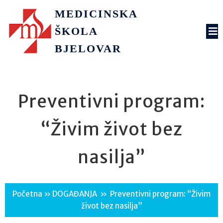
MEDICINSKA
ŠKOLA
BJELOVAR
Preventivni program:
“Živim život bez
nasilja”
Početna
»
DOGAĐANJA
»
Preventivni program: “Živim
život bez nasilja”