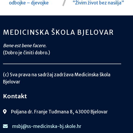
odbojke – djevojke
“Živim život bez nasilja”
MEDICINSKA ŠKOLA BJELOVAR
Bene est bene facere.
(Dobro je činiti dobro.)
(c) Sva prava na sadržaj zadržava Medicinska škola
Bjelovar
Kontakt
Poljana dr. Franje Tuđmana 8, 43000 Bjelovar
msbj@ss-medicinska-bj.skole.hr