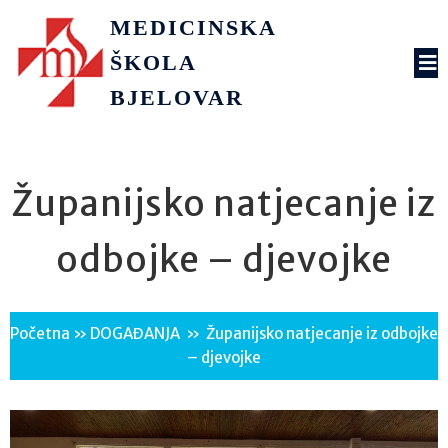
MEDICINSKA
ŠKOLA
BJELOVAR
Županijsko natjecanje iz
odbojke – djevojke
Početna
»
DOGAĐANJA
»
Županijsko natjecanje iz odbojke
– djevojke