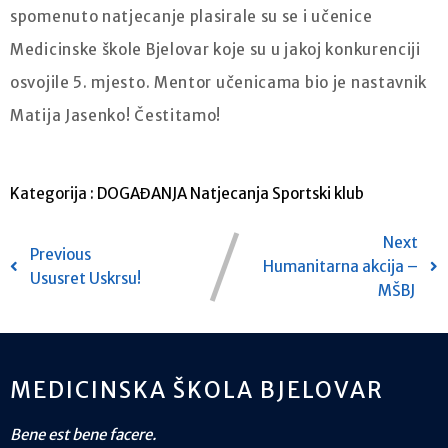
spomenuto natjecanje plasirale su se i učenice
Medicinske škole Bjelovar koje su u jakoj konkurenciji
osvojile 5. mjesto. Mentor učenicama bio je nastavnik
Matija Jasenko! Čestitamo!
Kategorija :
DOGAĐANJA
Natjecanja
Sportski klub
Next
Previous
Humanitarna akcija –
Ususret Uskrsu!
MŠBJ
MEDICINSKA ŠKOLA BJELOVAR
Bene est bene facere.