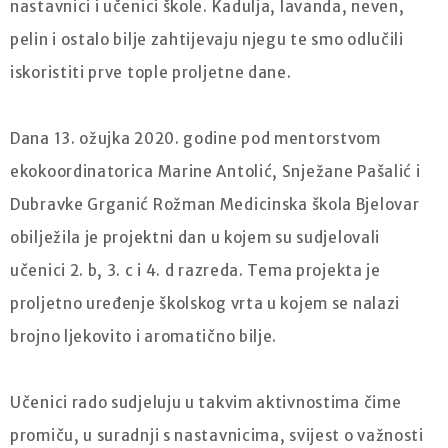
nastavnici i učenici škole. Kadulja, lavanda, neven,
pelin i ostalo bilje zahtijevaju njegu te smo odlučili
iskoristiti prve tople proljetne dane.
Dana 13. ožujka 2020. godine pod mentorstvom
ekokoordinatorica Marine Antolić, Snježane Pašalić i
Dubravke Grganić Rožman Medicinska škola Bjelovar
obilježila je projektni dan u kojem su sudjelovali
učenici 2. b, 3. c i 4. d razreda. Tema projekta je
proljetno uređenje školskog vrta u kojem se nalazi
brojno ljekovito i aromatično bilje.
Učenici rado sudjeluju u takvim aktivnostima čime
promiču, u suradnji s nastavnicima, svijest o važnosti