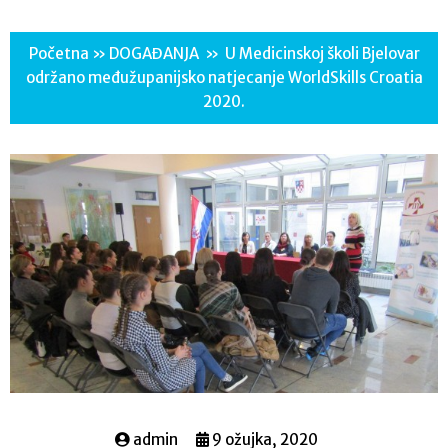
Početna
»
DOGAĐANJA
»
U Medicinskoj školi Bjelovar
održano međužupanijsko natjecanje WorldSkills Croatia
2020.
admin
9 ožujka, 2020