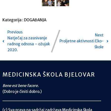
Kategorija :
DOGAĐANJA
Previous
Next
Natječaj za zasnivanje
Proljetne aktivnosti Eko-
radnog odnosa – ožujak
škole
2020.
MEDICINSKA ŠKOLA BJELOVAR
Bene est bene facere.
(Dobro je činiti dobro.)
(c) Sva prava na sadržaj zadržava Medicinska škola