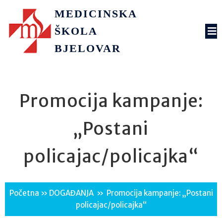
MEDICINSKA
ŠKOLA
BJELOVAR
Promocija kampanje:
„Postani
policajac/policajka“
Početna
»
DOGAĐANJA
»
Promocija kampanje: „Postani
policajac/policajka“