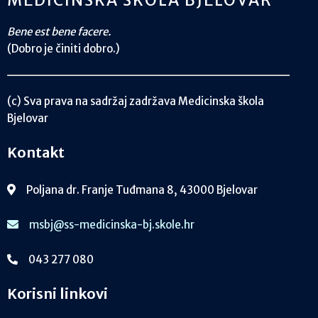
Bene est bene facere.
(Dobro je činiti dobro.)
(c) Sva prava na sadržaj zadržava Medicinska škola
Bjelovar
Kontakt
Poljana dr. Franje Tuđmana 8, 43000 Bjelovar
msbj@ss-medicinska-bj.skole.hr
043 277 080
Korisni linkovi