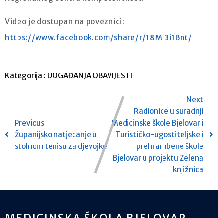
Video je dostupan na poveznici:
https://www.facebook.com/share/r/18Mi3i1Bnt/
Kategorija :
DOGAĐANJA
OBAVIJESTI
Next
Radionice u suradnji
Previous
Medicinske škole Bjelovar i
Županijsko natjecanje u
Turističko-ugostiteljske i
stolnom tenisu za djevojke
prehrambene škole
Bjelovar u projektu Zelena
knjižnica
MEDICINSKA ŠKOLA BJELOVAR