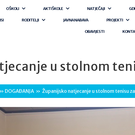
O ŠKOLI
AKTI ŠKOLE
NATJEČAJI
GD
ISI
RODITELJI
JAVNA NABAVA
PROJEKTI
OBAVIJESTI
KONT
tjecanje u stolnom teni
»
DOGAĐANJA
»
Županijsko natjecanje u stolnom tenisu za