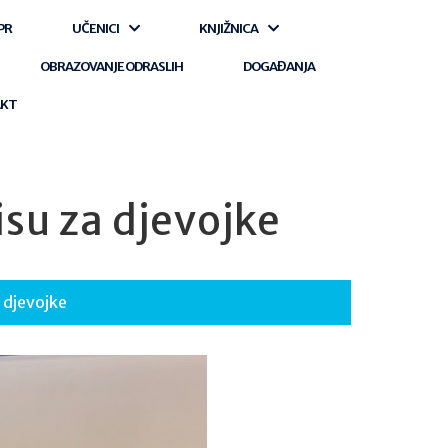
PR
UČENICI
KNJIŽNICA
OBRAZOVANJE ODRASLIH
DOGAĐANJA
AKT
su za djevojke
 djevojke