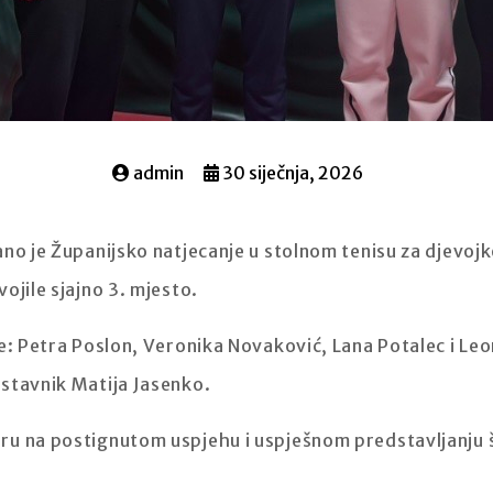
admin
30 siječnja, 2026
no je Županijsko natjecanje u stolnom tenisu za djevoj
ojile sjajno 3. mjesto.
e: Petra Poslon, Veronika Novaković, Lana Potalec i Leo
stavnik Matija Jasenko.
ru na postignutom uspjehu i uspješnom predstavljanju 