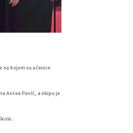
ke na kojem su učenice
na Antea Pavić, a ekipu je
škole.