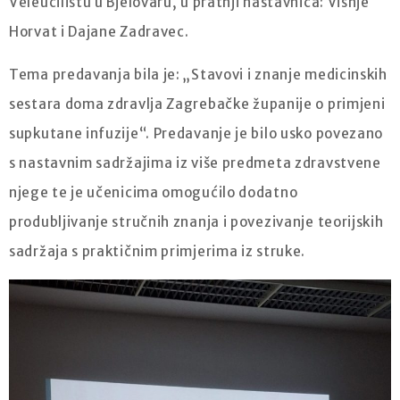
Veleučilištu u Bjelovaru, u pratnji nastavnica: Višnje
Horvat i Dajane Zadravec.
Tema predavanja bila je: „Stavovi i znanje medicinskih
sestara doma zdravlja Zagrebačke županije o primjeni
supkutane infuzije“. Predavanje je bilo usko povezano
s nastavnim sadržajima iz više predmeta zdravstvene
njege te je učenicima omogućilo dodatno
produbljivanje stručnih znanja i povezivanje teorijskih
sadržaja s praktičnim primjerima iz struke.