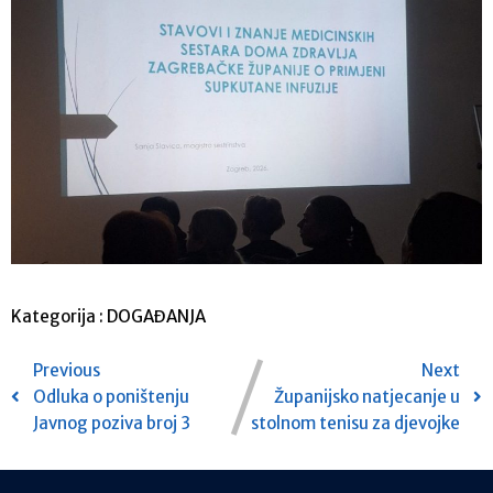
Kategorija :
DOGAĐANJA
Previous
Next
Odluka o poništenju
Županijsko natjecanje u
Javnog poziva broj 3
stolnom tenisu za djevojke