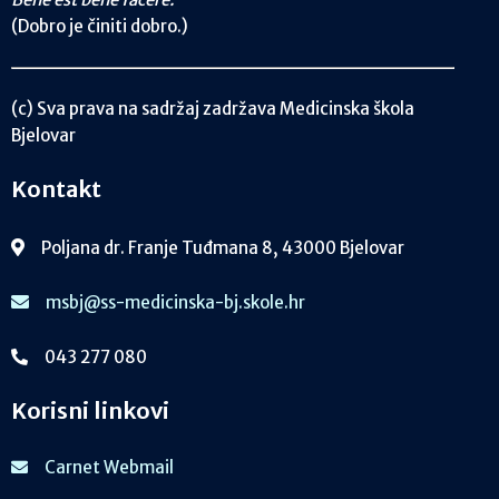
(Dobro je činiti dobro.)
(c) Sva prava na sadržaj zadržava Medicinska škola
Bjelovar
Kontakt
Poljana dr. Franje Tuđmana 8, 43000 Bjelovar
msbj@ss-medicinska-bj.skole.hr
043 277 080
Korisni linkovi
Carnet Webmail