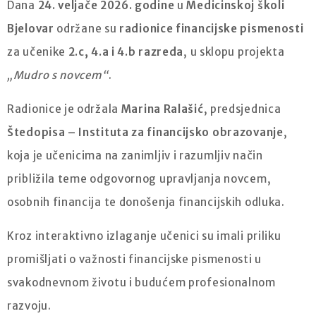
Dana
24. veljače 2026. godine
u
Medicinskoj školi
Bjelovar
održane su
radionice financijske pismenosti
za učenike
2.c, 4.a i 4.b razreda
, u sklopu projekta
„Mudro s novcem“
.
Radionice je održala
Marina Ralašić
, predsjednica
Štedopisa – Instituta za financijsko obrazovanje
,
koja je učenicima na zanimljiv i razumljiv način
približila teme odgovornog upravljanja novcem,
osobnih financija te donošenja financijskih odluka.
Kroz interaktivno izlaganje učenici su imali priliku
promišljati o važnosti financijske pismenosti u
svakodnevnom životu i budućem profesionalnom
razvoju.