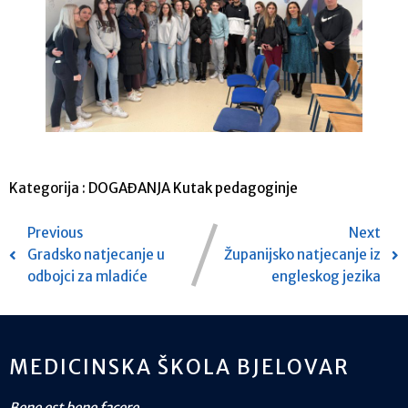
Kategorija :
DOGAĐANJA
Kutak pedagoginje
Previous
Next
Gradsko natjecanje u
Županijsko natjecanje iz
odbojci za mladiće
engleskog jezika
MEDICINSKA ŠKOLA BJELOVAR
Bene est bene facere.