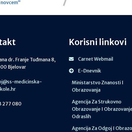
s novcem“
takt
Korisni linkovi
Carnet Webmail
ana dr. Franje Tuđmana 8,
00 Bjelovar
E-Dnevnik
j@ss-medicinska-
Ministarstvo Znanosti I
skole.hr
Obrazovanja
Agencija Za Strukovno
 277 080
Obrazovanje I Obrazovanj
Odraslih
Agencija Za Odgoj I Obraz