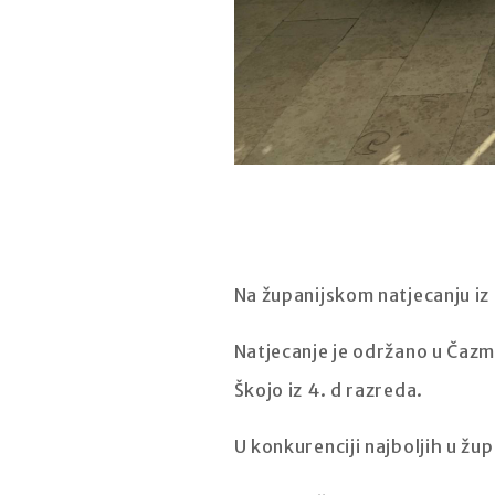
Na županijskom natjecanju iz 
Natjecanje je održano u Čazmi
Škojo iz 4. d razreda.
U konkurenciji najboljih u žup