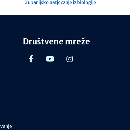
Županijsko natjecanje iz biologije
Društvene mreže
e
ovanje