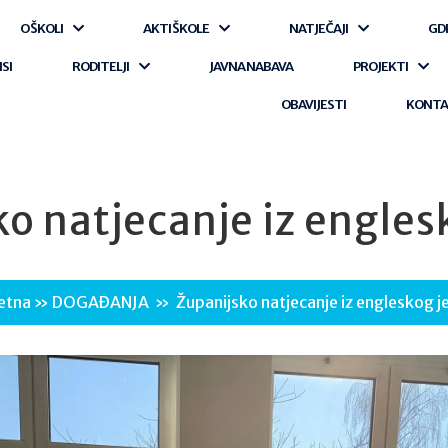
O ŠKOLI
AKTI ŠKOLE
NATJEČAJI
GD
ISI
RODITELJI
JAVNA NABAVA
PROJEKTI
OBAVIJESTI
KONT
o natjecanje iz engles
etna
»
DOGAĐANJA
»
Županijsko natjecanje iz engleskog j