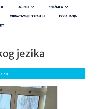
PR
UČENICI
KNJIŽNICA
OBRAZOVANJE ODRASLIH
DOGAĐANJA
AKT
kog jezika
ezika