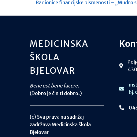
Radionice financijske pismenosti – „Mudro 
MEDICINSKA
Kon
ŠKOLA
Polj
BJELOVAR
430
msb
Bene est bene facere.
bj.
(Dobro je činiti dobro.)
043
(c) Sva prava na sadržaj
zadržava Medicinska škola
Bjelovar