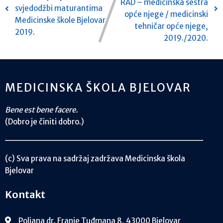
RAD – medicinska sestra
svjedodžbi maturantima
opće njege / medicinski
Medicinske škole Bjelovar
tehničar opće njege,
2019.
2019./2020.
MEDICINSKA ŠKOLA BJELOVAR
Bene est bene facere.
(Dobro je činiti dobro.)
(c) Sva prava na sadržaj zadržava Medicinska škola
Bjelovar
Kontakt
Poljana dr. Franje Tuđmana 8, 43000 Bjelovar