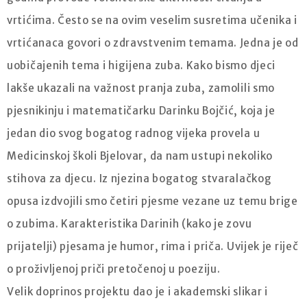
vrtićima. Često se na ovim veselim susretima učenika i
vrtićanaca govori o zdravstvenim temama. Jedna je od
uobičajenih tema i higijena zuba. Kako bismo djeci
lakše ukazali na važnost pranja zuba, zamolili smo
pjesnikinju i matematičarku Darinku Bojčić, koja je
jedan dio svog bogatog radnog vijeka provela u
Medicinskoj školi Bjelovar, da nam ustupi nekoliko
stihova za djecu. Iz njezina bogatog stvaralačkog
opusa izdvojili smo četiri pjesme vezane uz temu brige
o zubima. Karakteristika Darinih (kako je zovu
prijatelji) pjesama je humor, rima i priča. Uvijek je riječ
o proživljenoj priči pretočenoj u poeziju.
Velik doprinos projektu dao je i akademski slikar i