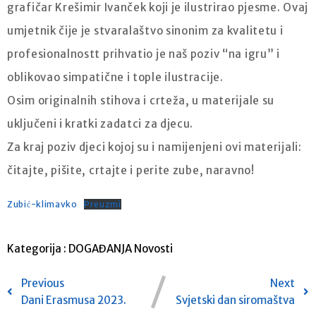
grafičar Krešimir Ivanček koji je ilustrirao pjesme. Ovaj
umjetnik čije je stvaralaštvo sinonim za kvalitetu i
profesionalnostt prihvatio je naš poziv “na igru” i
oblikovao simpatične i tople ilustracije.
Osim originalnih stihova i crteža, u materijale su
uključeni i kratki zadatci za djecu.
Za kraj poziv djeci kojoj su i namijenjeni ovi materijali:
čitajte, pišite, crtajte i perite zube, naravno!
Zubić-klimavko
Preuzmi
Kategorija :
DOGAĐANJA
Novosti
Previous
Next
Dani Erasmusa 2023.
Svjetski dan siromaštva