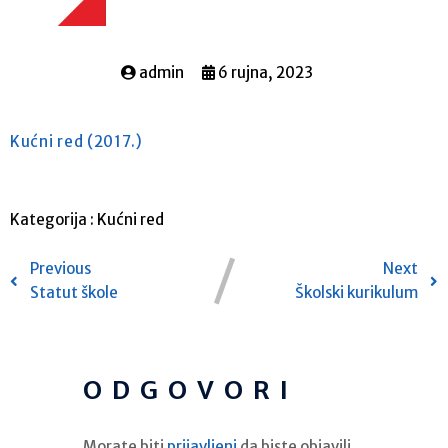
admin
6 rujna, 2023
Kućni red (2017.)
Kategorija :
Kućni red
Previous
Next
Statut škole
Školski kurikulum
ODGOVORI
Morate biti
prijavljeni
da biste objavili