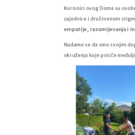
Korisnici ovog Doma su osobe
zajednice i društvenom stigma
empatije, razumijevanja i in
Nadamo se da smo svojim dopr
okruženja koje potiče međulju