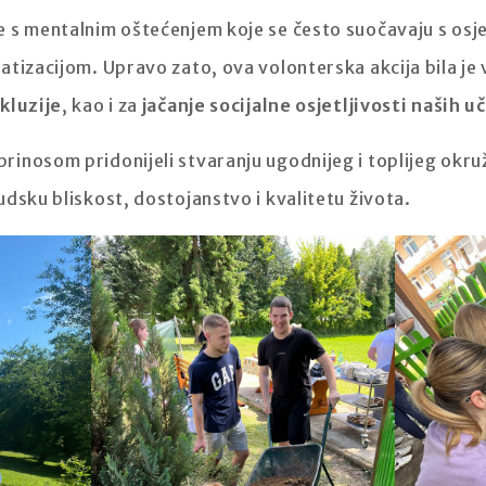
 s mentalnim oštećenjem koje se često suočavaju s osjeć
tizacijom. Upravo zato, ova volonterska akcija bila je 
kluzije
, kao i za
jačanje socijalne osjetljivosti naših u
inosom pridonijeli stvaranju ugodnijeg i toplijeg okru
dsku bliskost, dostojanstvo i kvalitetu života.