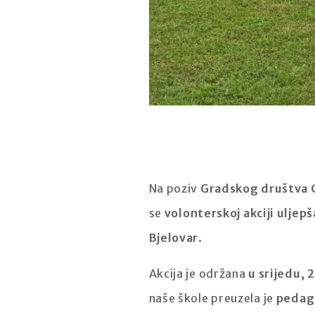
Na poziv
Gradskog društva C
se
volonterskoj akciji ulje
Bjelovar
.
Akcija je održana
u srijedu, 
naše škole preuzela je
pedago