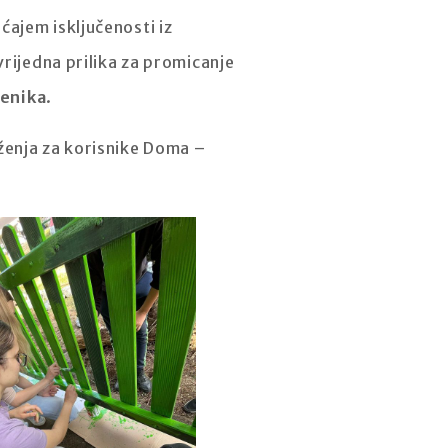
ajem isključenosti iz
vrijedna prilika za promicanje
čenika
.
ženja za korisnike Doma –