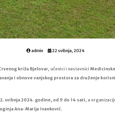
admin
22 svibnja, 2024
rvenog križa Bjelovar
, učenici i nastavnici
Medicinske
pšavanja i obnove vanjskog prostora za druženje koris
22. svibnja 2024. godine, od 9 do 14 sati
, a organizaci
ginja Ana-Marija Ivanković
.