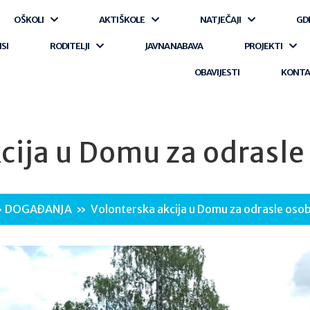
O ŠKOLI
AKTI ŠKOLE
NATJEČAJI
GD
ISI
RODITELJI
JAVNA NABAVA
PROJEKTI
OBAVIJESTI
KONT
cija u Domu za odrasle
»
DOGAĐANJA
»
Volonterska akcija u Domu za odrasle osob