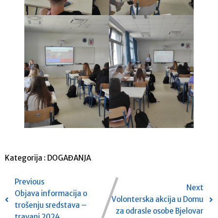
Kategorija :
DOGAĐANJA
Previous
Next
Objava informacija o
Volonterska akcija u Domu
trošenju sredstava –
za odrasle osobe Bjelovar
travanj 2024.