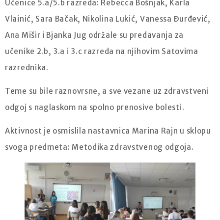
Učenice 5.a/5.b razreda: Rebecca Bošnjak, Karla
Vlainić, Sara Bačak, Nikolina Lukić, Vanessa Đurđević,
Ana Mišir i Bjanka Jug održale su predavanja za
učenike 2.b, 3.a i 3.c razreda na njihovim Satovima
razrednika.
Teme su bile raznovrsne, a sve vezane uz zdravstveni
odgoj s naglaskom na spolno prenosive bolesti.
Aktivnost je osmislila nastavnica Marina Rajn u sklopu
svoga predmeta: Metodika zdravstvenog odgoja.