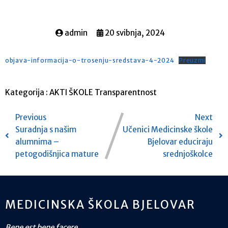
admin
20 svibnja, 2024
objava-informacija-o-trosenju-sredstava-4-2024
Preuzmi
Kategorija :
AKTI ŠKOLE
Transparentnost
Previous
Next
Suradnja s našim
Učenici Medicinske škole
alumnima –
Bjelovar educiraju
petogodišnjica mature
srednjoškolce
MEDICINSKA ŠKOLA BJELOVAR
Bene est bene facere.