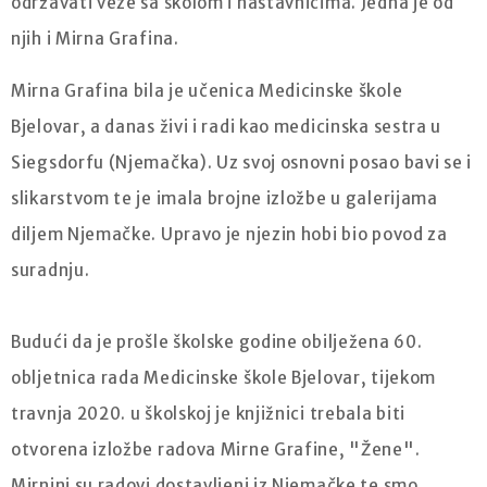
održavati veze sa školom i nastavnicima. Jedna je od
njih i Mirna Grafina.
Mirna Grafina bila je učenica Medicinske škole
Bjelovar, a danas živi i radi kao medicinska sestra u
Siegsdorfu (Njemačka). Uz svoj osnovni posao bavi se i
slikarstvom te je imala brojne izložbe u galerijama
diljem Njemačke. Upravo je njezin hobi bio povod za
suradnju.
Budući da je prošle školske godine obilježena 60.
obljetnica rada Medicinske škole Bjelovar, tijekom
travnja 2020. u školskoj je knjižnici trebala biti
otvorena izložbe radova Mirne Grafine, "Žene".
Mirnini su radovi dostavljeni iz Njemačke te smo