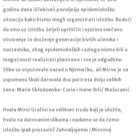
godinu dana iščekivali povoljniju epidemiološku
situaciju kako bismo mogli organizirati izložbu. Budući
da smo uz izložbu željeli upriličiti i njezino svečano
otvorenje te druženje generacije bivših učenika i
nastavnika, zbog epidemioloških razloga nismo bili u
mogućnosti realizirati planirano i sve je odgođeno.
Slike su otputovale nazad u Njemačku, ali Mirna je za
uspomenu školi darovala dva portreta dviju velikih
žena: Marie Skłodowske-Curie i Ivane Brlić Mažuranić.
Hvala Mirni Grafini na velikom trudu koji je uložila,
hvala na darovanim slikama i nadamo se da ćemo
izložbu ipak postaviti! Zahvaljujemo i Mirninoj