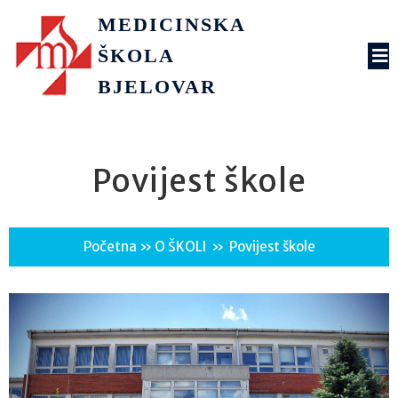
MEDICINSKA
ŠKOLA
BJELOVAR
Povijest škole
Početna
»
O ŠKOLI
»
Povijest škole