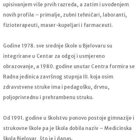
upisivanjem više prvih razreda, a zatim i uvođenjem
novih profila – primalje, zubni tehničari, laboranti,
fizioterapeuti, maser-kupeljari i farmaceuti.
Godine 1978. sve srednje škole u Bjelovaru su
integrirane u Centar za odgoj i usmjereno
obrazovanje, a 1980. godine unutar Centra formira se
Radna jedinica završnog stupnja III. koja osim
zdravstvene struke ima i pedagošku, drvnu,
poljoprivrednu i prehrambenu struku.
Od 1991. godine u školstvu ponovo postoje gimnazije i
strukovne škole pa je škola dobila naziv – Medicinska
škola Bjelovar, što je i danas.