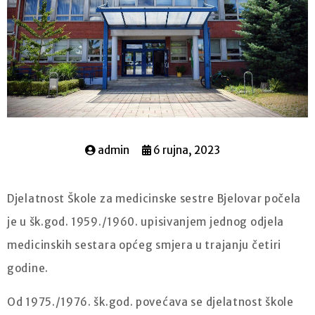
admin
6 rujna, 2023
Djelatnost Škole za medicinske sestre Bjelovar počela
je u šk.god. 1959./1960. upisivanjem jednog odjela
medicinskih sestara općeg smjera u trajanju četiri
godine.
Od 1975./1976. šk.god. povećava se djelatnost škole