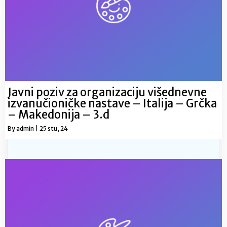
Javni poziv za organizaciju višednevne
izvanučioničke nastave – Italija – Grčka
– Makedonija – 3.d
By
admin
|
25
stu, 24