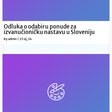
Odluka o odabiru ponude za
izvanučioničku nastavu u Sloveniju
By
admin
|
23
sij, 24