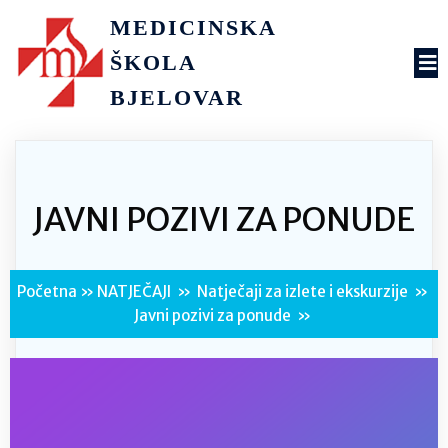
MEDICINSKA
ŠKOLA
BJELOVAR
JAVNI POZIVI ZA PONUDE
Početna
»
NATJEČAJI
»
Natječaji za izlete i ekskurzije
»
Javni pozivi za ponude
»