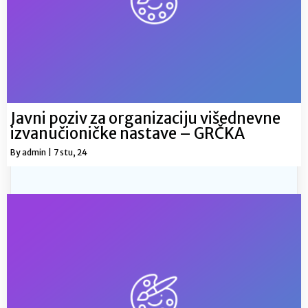
Javni poziv za organizaciju višednevne
izvanučioničke nastave – GRČKA
By
admin
|
7
stu, 24