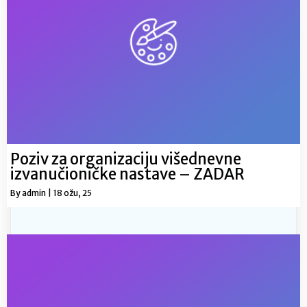
Poziv za organizaciju višednevne
izvanučioničke nastave – ZADAR
By
admin
|
18
ožu, 25