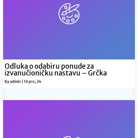
Odluka o odabiru ponude za
izvanučioničku nastavu – Grčka
By
admin
|
10
pro, 24