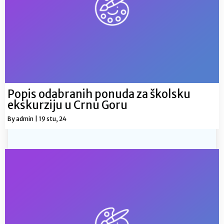
Popis odabranih ponuda za školsku
ekskurziju u Crnu Goru
By
admin
|
19
stu, 24