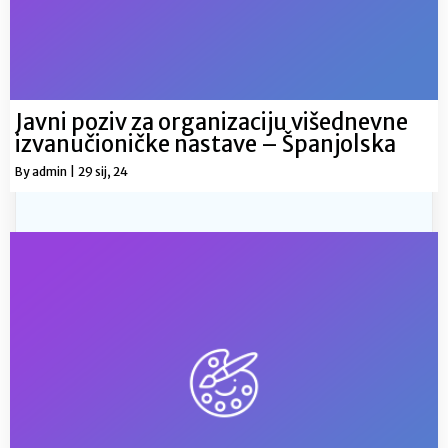
Javni poziv za organizaciju višednevne
izvanučioničke nastave – Španjolska
By
admin
|
29
sij, 24