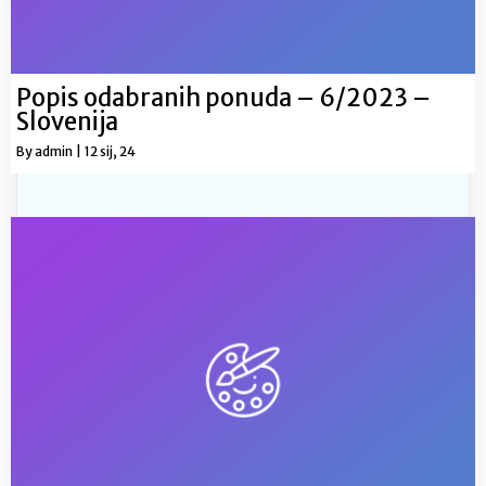
Popis odabranih ponuda – 6/2023 –
Slovenija
By
admin
|
12
sij, 24