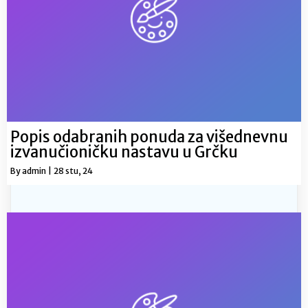
Popis odabranih ponuda za višednevnu
izvanučioničku nastavu u Grčku
By
admin
|
28
stu, 24