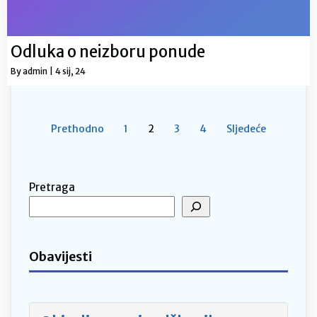
Odluka o neizboru ponude
By
admin
|
4
sij, 24
Prethodno
1
2
3
4
Sljedeće
Pretraga
Obavijesti