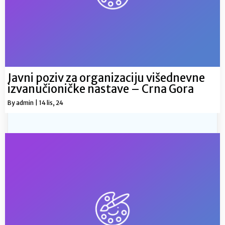
Javni poziv za organizaciju višednevne
izvanučioničke nastave – Crna Gora
By
admin
|
14
lis, 24